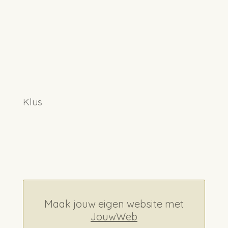
Klus
Maak jouw eigen website met
JouwWeb