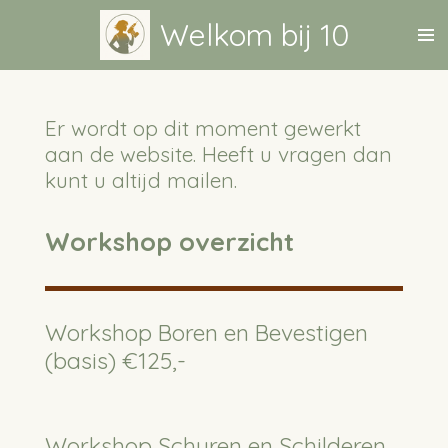
Ga
Welkom bij 10
direct
naar
de
Er wordt op dit moment gewerkt
hoofdinhoud
aan de website. Heeft u vragen dan
kunt u altijd mailen.
Workshop overzicht
Workshop Boren en Bevestigen
(basis) €125,-
Workshop Schuren en Schilderen