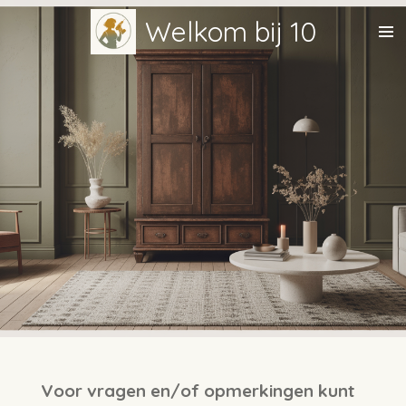
Ga
Welkom bij 10
direct
naar
de
hoofdinhoud
Voor vragen en/of opmerkingen kunt