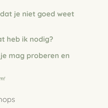
at je niet goed weet
t heb ik nodig?
 je mag proberen en
m!
shops