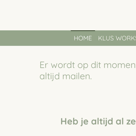
Ga
direct
naar
HOME
KLUS WORK
de
hoofdinhoud
Er wordt op dit moment
altijd mailen.
Heb je altijd al 