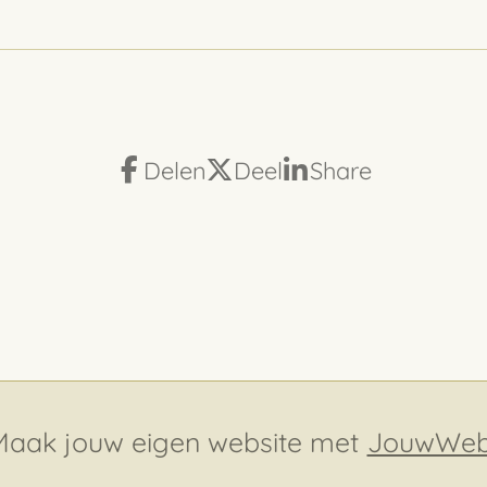
Delen
Deel
Share
Maak jouw eigen website met
JouwWe